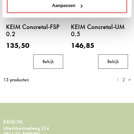
Aanpassen
KEIM Concretal-FSP
KEIM Concretal-UM
0.2
0.5
135,50
146,85
Bekijk
Bekijk
13 producten
1
2
>
KEIM.NL
Utrechtsestraatweg 224
3911 TX RHENEN