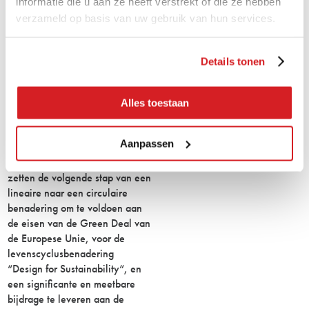
informatie die u aan ze heeft verstrekt of die ze hebben
verzameld op basis van uw gebruik van hun services.
- CIRCULARITEIT ALS PRINCIPE
Het uitgangspunt van de
Details tonen
oprichter van KEIM, A.W. Keim,
was om rekening te houden met
de toekomst en toekomstige
Alles toestaan
generaties. Met onze producten
en ons ondernemerschap blijven
Aanpassen
wij, al meer dan 140 jaar,
trouw aan onze missie. Wij
zetten de volgende stap van een
lineaire naar een circulaire
benadering om te voldoen aan
de eisen van de Green Deal van
de Europese Unie, voor de
levenscyclusbenadering
“Design for Sustainability“, en
een significante en meetbare
bijdrage te leveren aan de