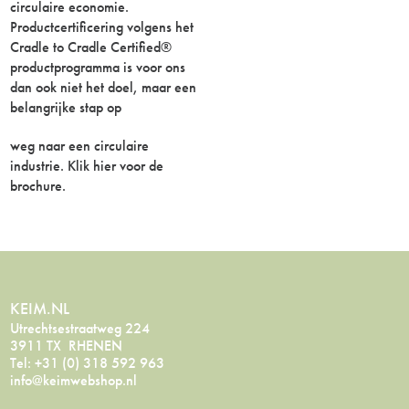
circulaire economie.
Productcertificering volgens het
Cradle to Cradle Certified®
productprogramma is voor ons
dan ook niet het doel, maar een
belangrijke stap op
weg naar een circulaire
industrie. Klik
hier
voor de
brochure.
KEIM.NL
Utrechtsestraatweg 224
3911 TX RHENEN
Tel: +31 (0) 318 592 963
info@keimwebshop.nl