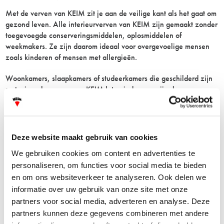
Met de verven van KEIM zit je aan de veilige kant als het gaat om
gezond leven. Alle interieurverven van KEIM zijn gemaakt zonder
toegevoegde conserveringsmiddelen, oplosmiddelen of
weekmakers. Ze zijn daarom ideaal voor overgevoelige mensen
zoals kinderen of mensen met allergieën.
Woonkamers, slaapkamers of studeerkamers die geschilderd zijn
met minerale verven van KEIM laten iedereen vrij ademen en
geven een gevoel van veiligheid. De dampdoorlaatbaarheid van
de verven laat uw muren "ademen" en houdt ze droog. Dit is
belangrijk voor een gezond binnenklimaat en cruciaal voor het
voorkomen van schimmel.
Deze website maakt gebruik van cookies
We gebruiken cookies om content en advertenties te
personaliseren, om functies voor social media te bieden
en om ons websiteverkeer te analyseren. Ook delen we
informatie over uw gebruik van onze site met onze
Van een product idee naar een
partners voor social media, adverteren en analyse. Deze
partners kunnen deze gegevens combineren met andere
circulaire economie