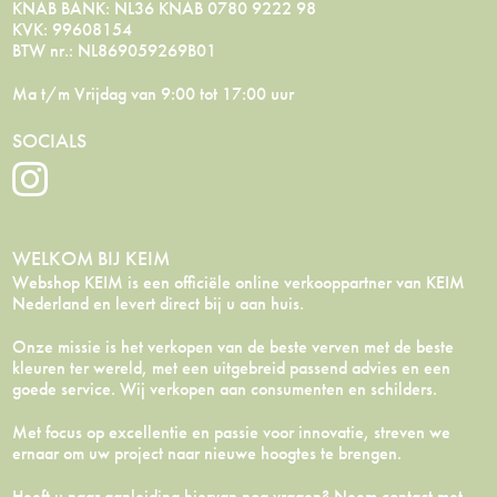
KNAB BANK: NL36 KNAB 0780 9222 98
KVK: 99608154
BTW nr.: NL869059269B01
Ma t/m Vrijdag van 9:00 tot 17:00 uur
SOCIALS
WELKOM BIJ KEIM
Webshop KEIM is een officiële online verkooppartner van KEIM
Nederland en levert direct bij u aan huis.
Onze missie is het verkopen van de beste verven met de beste
kleuren ter wereld, met een uitgebreid passend advies en een
goede service. Wij verkopen aan consumenten en schilders.
Met focus op excellentie en passie voor innovatie, streven we
ernaar om uw project naar nieuwe hoogtes te brengen.
Heeft u naar aanleiding hiervan nog vragen? Neem
contact
met