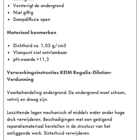
Verstevigt de ondergrond
Niet giftig
Dampdiffusie open
Materiaal kenmerken
Dichtheid ca. 1,03 g/cm3
Vlampunt niet ontvlambaar
pH-waarde >11,3
Verwerkingsinstructies KEIM Regalix-Dilution-
Verdunning
Voorbehandeling ondergrond: De ondergrond moet schoon,
vetvrij en droog zijn.
Loszittende lagen mechanisch of middels water onder hoge
druk verwijderen. Beschadigingen met een geëigend
reparatiemateriaal herstellen in de structuur van het
omliggende werk. Sinterhuid verwijderen.