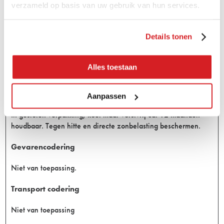
verzameld op basis van uw gebruik van hun services.
Reiniging van gereedschap
Direct na gebruik met water reinigen.
Details tonen
Verpakking
Alles toestaan
5 liter en 20 liter cans
Opslag
Aanpassen
In gesloten verpakking, koel maar vorstvrij ca. 12 maanden
houdbaar. Tegen hitte en directe zonbelasting beschermen.
Gevarencodering
Niet van toepassing.
Transport codering
Niet van toepassing