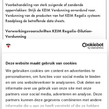
Voorbehandeling van sterk zuigende of zandende
oppervlakken: Strijk de KEIM Verdunning onverdund voor.
Verdunning van de producten van het KEIM Regalix systeem:
Raadpleeg de betreffende data sheets.
Verwerkingsvoorschriften KEIM Regalix-Dilution-
Verdunning
Lucht en ondergrondtemperatuur > 5ºC.
Droogtijden KEIM Regalix-Dilution-Verdunning
Deze website maakt gebruik van cookies
Tussen de voorbehandeling en 1e laag, evenzo tussen de
We gebruiken cookies om content en advertenties te
verflagen een droogtijd van minimaal 12 uur aanhouden.
personaliseren, om functies voor social media te bieden
Verbruik KEIM Regalix-Dilution-Verdunning
en om ons websiteverkeer te analyseren. Ook delen we
informatie over uw gebruik van onze site met onze
Afhankelijk van de ondergrond 0,1-0,2 liter/m2 per laag.
partners voor social media, adverteren en analyse. Deze
Exacte hoeveelheden dienen proefondervindelijk vastgesteld
partners kunnen deze gegevens combineren met andere
te worden.
informatie die u aan ze heeft verstrekt of die ze hebben