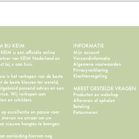
 BIJ KEIM
INFORMATIE
EIM is een officiële online
Mijn account
artner van KEIM Nederland en
Verzendinformatie
ect bij u aan huis.
Algemene voorwaarden
Privacyverklaring
Klachtenregeling
ie is het verkopen van de beste
t de beste kleuren ter wereld,
itgebreid passend advies en een
MEEST GESTELDE VRAGEN
vice. Wij verkopen aan
Producten en webshop
en en schilders.
Afleveren of ophalen
Betaling
 op excellentie en passie voor
Retourneren
, streven we ernaar om uw
aar nieuwe hoogtes te brengen.
aar aanleiding hiervan nog