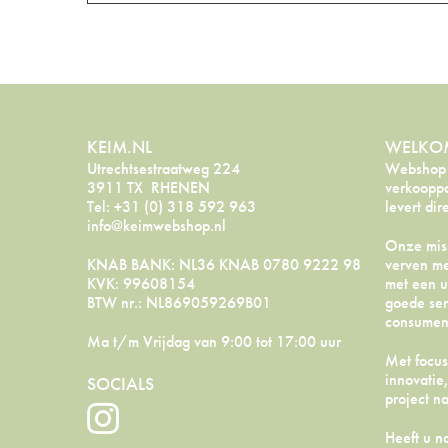
KEIM.NL
WELKOM
Utrechtsestraatweg 224
Webshop K
3911 TX RHENEN
verkoopp
Tel: +31 (0) 318 592 963
levert dir
info@keimwebshop.nl
Onze miss
KNAB BANK: NL36 KNAB 0780 9222 98
verven me
KVK: 99608154
met een u
BTW nr.: NL869059269B01
goede ser
consument
Ma t/m Vrijdag van 9:00 tot 17:00 uur
Met focus
innovatie
SOCIALS
project n
Heeft u n