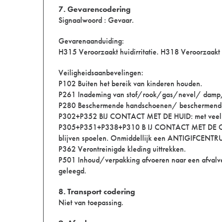
7. Gevarencodering
Signaalwoord : Gevaar.
Gevarenaanduiding:
H315 Veroorzaakt huidirritatie. H318 Veroorzaakt e
Veiligheidsaanbevelingen:
P102 Buiten het bereik van kinderen houden.
P261 Inademing van stof/rook/gas/nevel/ damp/
P280 Beschermende handschoenen/ beschermende
P302+P352 BIJ CONTACT MET DE HUID: met veel 
P305+P351+P338+P310 B IJ CONTACT MET DE OGEN: 
blijven spoelen. Onmiddellijk een ANTIGIFCENTRU
P362 Verontreinigde kleding uittrekken.
P501 Inhoud/verpakking afvoeren naar een afvalve
geleegd.
8. Transport codering
Niet van toepassing.