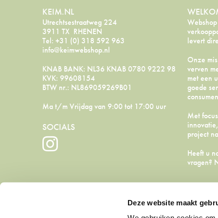
KEIM.NL
WELKOM
Utrechtsestraatweg 224
Webshop K
3911 TX RHENEN
verkoopp
Tel: +31 (0) 318 592 963
levert dir
info@keimwebshop.nl
Onze miss
KNAB BANK: NL36 KNAB 0780 9222 98
verven me
KVK: 99608154
met een u
BTW nr.: NL869059269B01
goede ser
consument
Ma t/m Vrijdag van 9:00 tot 17:00 uur
Met focus
innovatie
SOCIALS
project n
Heeft u n
vragen?
Deze website maakt gebru
We gebruiken cookies om c