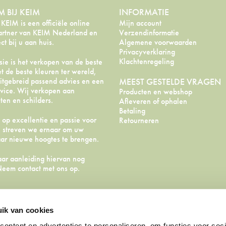
 BIJ KEIM
INFORMATIE
EIM is een officiële online
Mijn account
artner van KEIM Nederland en
Verzendinformatie
ect bij u aan huis.
Algemene voorwaarden
Privacyverklaring
Klachtenregeling
ie is het verkopen van de beste
t de beste kleuren ter wereld,
itgebreid passend advies en een
MEEST GESTELDE VRAGEN
vice. Wij verkopen aan
Producten en webshop
en en schilders.
Afleveren of ophalen
Betaling
 op excellentie en passie voor
Retourneren
, streven we ernaar om uw
aar nieuwe hoogtes te brengen.
aar aanleiding hiervan nog
 Neem
contact
met ons op.
ik van cookies
ontent en advertenties te personaliseren, om functies voor soci