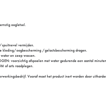
rnstig oogletsel.
spuitnevel vermijden.
 kleding/oogbescherming /gelactsbescherming dragen.
water en zeep wassen.
voorzichtig afspoelen met water gedurende een aantal minuten; c
M of arts raadplegen.
rwerkingsbedrijf. Vooraf moet het product inert worden door uithard